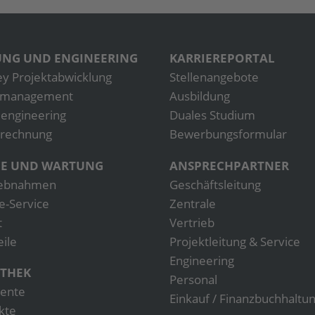
NG UND ENGINEERING
KARRIEREPORTAL
ey Projektabwicklung
Stellenangebote
tmanagement
Ausbildung
engineering
Duales Studium
rechnung
Bewerbungsformular
CE UND WARTUNG
ANSPRECHPARTNER
iebnahmen
Geschäftsleitung
e-Service
Zentrale
t
Vertrieb
eile
Projektleitung & Service
Engineering
THEK
Personal
ente
Einkauf / Finanzbuchhaltu
kte