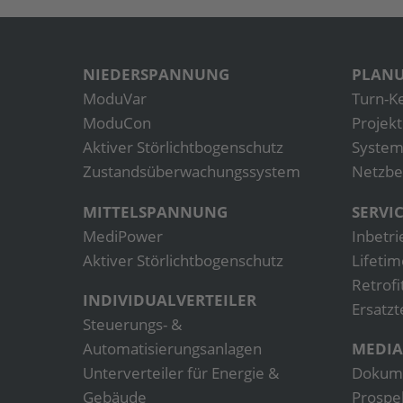
NIEDERSPANNUNG
PLANU
ModuVar
Turn-K
ModuCon
Projek
Aktiver Störlichtbogenschutz
System
Zustandsüberwachungs­­­­system
Netzbe
MITTELSPANNUNG
SERVI
MediPower
Inbetr
Aktiver Störlichtbogenschutz
Lifetim
Retrofi
INDIVIDUALVERTEILER
Ersatzt
Steuerungs- &
Automatisierungsanlagen
MEDIA
Unterverteiler für Energie &
Dokum
Gebäude
Prospe