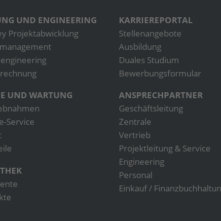
NG UND ENGINEERING
KARRIEREPORTAL
ey Projektabwicklung
Stellenangebote
tmanagement
Ausbildung
engineering
Duales Studium
rechnung
Bewerbungsformular
CE UND WARTUNG
ANSPRECHPARTNER
iebnahmen
Geschäftsleitung
e-Service
Zentrale
t
Vertrieb
eile
Projektleitung & Service
Engineering
THEK
Personal
ente
Einkauf / Finanzbuchhaltu
kte