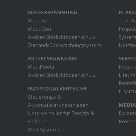
NIEDERSPANNUNG
PLANU
ModuVar
Turn-K
ModuCon
Projek
Aktiver Störlichtbogenschutz
System
Zustandsüberwachungs­­­­system
Netzbe
MITTELSPANNUNG
SERVI
MediPower
Inbetr
Aktiver Störlichtbogenschutz
Lifetim
Retrofi
INDIVIDUALVERTEILER
Ersatzt
Steuerungs- &
Automatisierungsanlagen
MEDIA
Unterverteiler für Energie &
Dokum
Gebäude
Prospe
MSR-Systeme